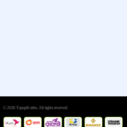
Quick Links
Contact
Whatsapp:- +13235790798
Street:- 2442 New Jersey 38
City/Town:- Cherry Hill
State/Province/Region:- New
Jersey, United States
© 2026 TopupKorbo. All rights reserved.