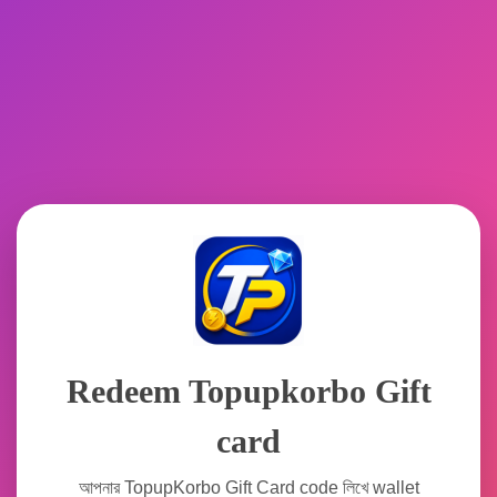
Redeem Topupkorbo Gift
card
আপনার TopupKorbo Gift Card code লিখে wallet