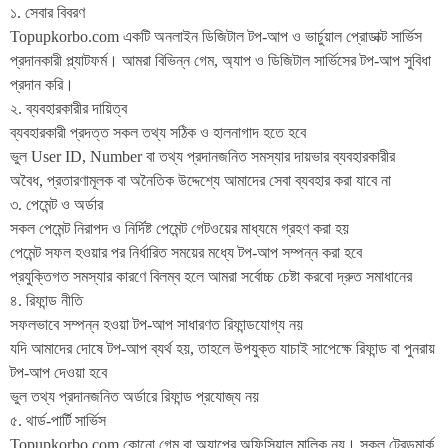
১. সেবার বিবরণ
Topupkorbo.com একটি অনলাইন ডিজিটাল টপ-আপ ও ভার্চুয়াল প্রোডাক্ট সার্ভিস
প্রদানকারী প্ল্যাটফর্ম। আমরা বিভিন্ন গেম, অ্যাপ ও ডিজিটাল সার্ভিসের টপ-আপ সুবিধা
প্রদান করি।
২. ব্যবহারকারীর দায়িত্ব
ব্যবহারকারী প্রদত্ত সকল তথ্য সঠিক ও হালনাগাদ হতে হবে
ভুল User ID, Number বা তথ্য প্রদানজনিত সমস্যার দায়ভার ব্যবহারকারীর
অবৈধ, প্রতারণামূলক বা অনৈতিক উদ্দেশ্যে আমাদের সেবা ব্যবহার করা যাবে না
৩. পেমেন্ট ও অর্ডার
সকল পেমেন্ট নিরাপদ ও নির্দিষ্ট পেমেন্ট গেটওয়ের মাধ্যমে গ্রহণ করা হয়
পেমেন্ট সফল হওয়ার পর নির্ধারিত সময়ের মধ্যে টপ-আপ সম্পন্ন করা হবে
প্রযুক্তিগত সমস্যার কারণে বিলম্ব হলে আমরা সর্বোচ্চ চেষ্টা করবো দ্রুত সমাধানের
৪. রিফান্ড নীতি
সফলভাবে সম্পন্ন হওয়া টপ-আপ সাধারণত রিফান্ডযোগ্য নয়
যদি আমাদের দোষে টপ-আপ ব্যর্থ হয়, তাহলে উপযুক্ত যাচাই সাপেক্ষে রিফান্ড বা পুনরায়
টপ-আপ দেওয়া হবে
ভুল তথ্য প্রদানজনিত অর্ডারে রিফান্ড প্রযোজ্য নয়
৫. থার্ড-পার্টি সার্ভিস
Topupkorbo.com কোনো গেম বা অ্যাপের অফিসিয়াল মালিক নয়। সকল ট্রেডমার্ক,