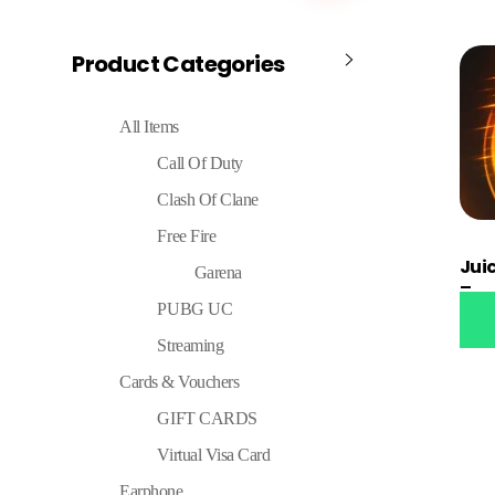
Product Categories
All Items
Call Of Duty
Clash Of Clane
Free Fire
Jui
Garena
Tran
PUBG UC
Streaming
Cards & Vouchers
GIFT CARDS
Virtual Visa Card
Earphone