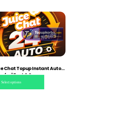
ce Chat Topup Instant Auto
sfer | Fast & Secure
Select options