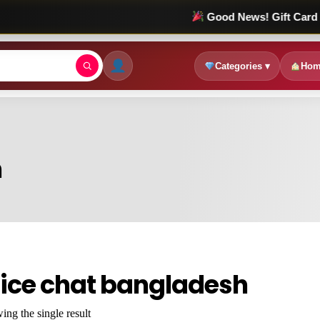
Good News! Gift Card Sale চলছে!
Categories ▾
Hom
h
uice chat bangladesh
ng the single result