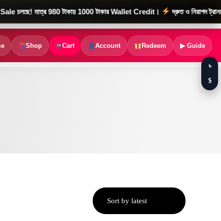
 মাত্র 980 টাকায় 1000 টাকার Wallet Credit।
দ্রুত ও নিরাপদ ট্রানজেকশন
e
Shop
Cart
Account
Redeem
▶ Guide
৳
$