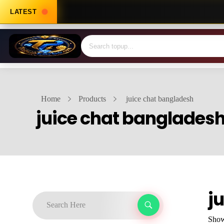
LATEST
Home
Products
juice chat bangladesh
juice chat banglades
j
Showi