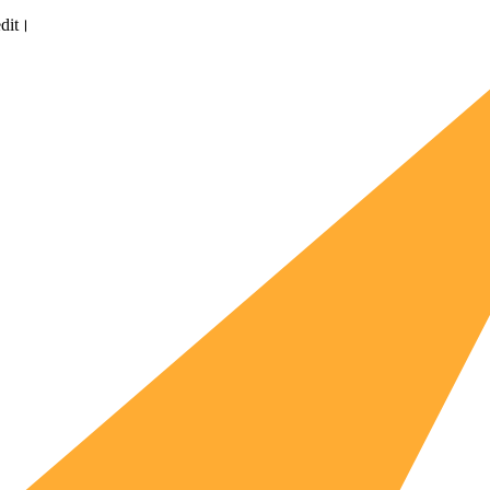
edit।