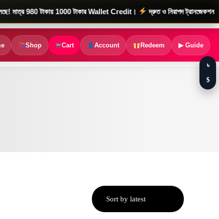
 980 টাকায় 1000 টাকার Wallet Credit।
দ্রুত ও নিরাপদ ট্রানজেকশন
e
Shop
Cart
Account
Redeem
▶ Guide
৳
$