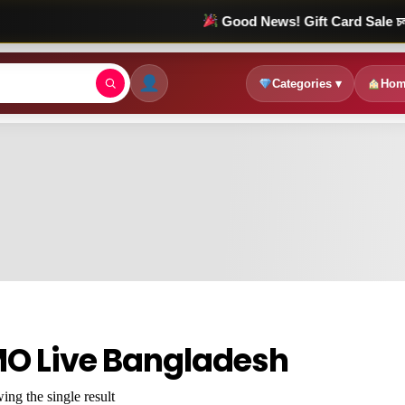
Good News! Gift Card Sale চলছে! মাত্র
Categories ▾
Hom
MO Live Bangladesh
ng the single result