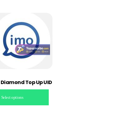
 Diamond Top Up UID
Select options