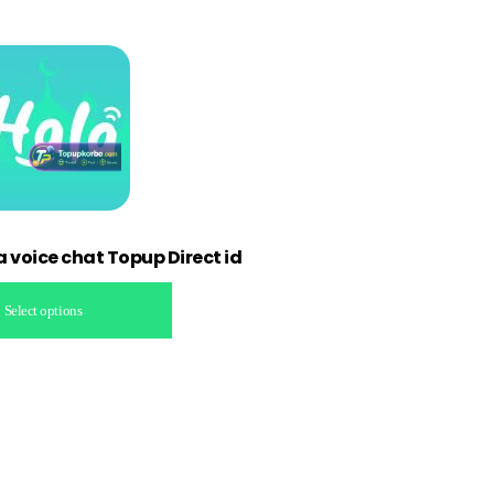
a voice chat Topup Direct id
Select options