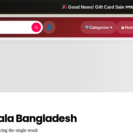
Good News! Gift Card Sale চলছে! মাত্র 98
Categories ▾
Hom
ala Bangladesh
ng the single result