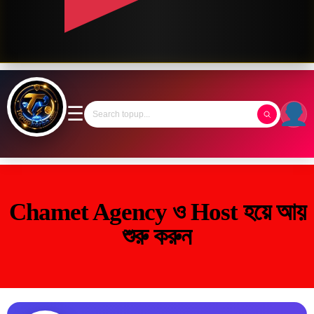
☰
Chamet Agency ও Host হয়ে আয়
শুরু করুন